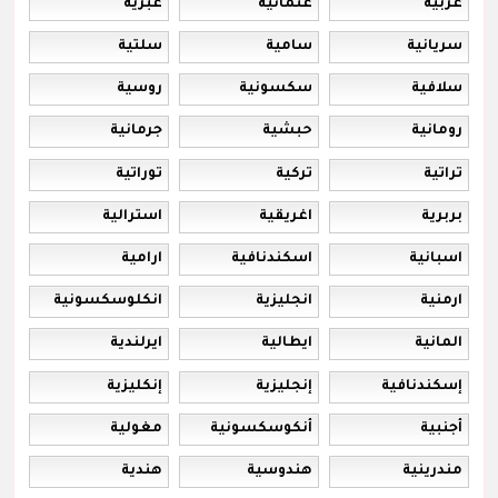
عربية
عثمانية
عبرية
سريانية
سامية
سلتية
سلافية
سكسونية
روسية
رومانية
حبشية
جرمانية
تراتية
تركية
توراتية
بربرية
اغريقية
استرالية
اسبانية
اسكندنافية
ارامية
ارمنية
انجليزية
انكلوسكسونية
المانية
ايطالية
ايرلندية
إسكندنافية
إنجليزية
إنكليزية
أجنبية
أنكوسكسونية
مغولية
مندرينية
هندوسية
هندية