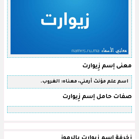
معنى إسم زِيوارت
اسم علم مؤنث أرمني، معناه: الغروب.
صفات حامل إسم زِيوارت
زخرفة إسم زِيوارت بالرموز