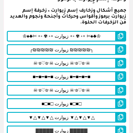
جميع أشكال وزخارف إسم زِيوارت ، زخرفة إسم
زِيوارت برموز وأقواس وحركات وأجنحة ونجوم والعديد
من الزخرفات الحلوة.