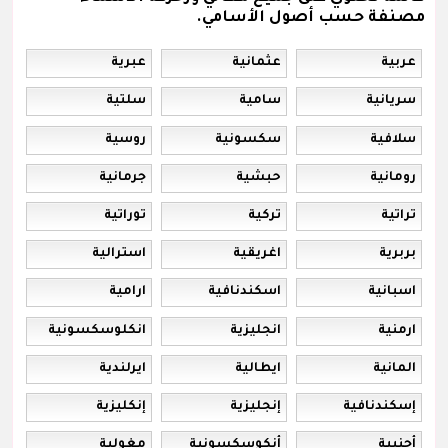
مصنفة حسب أصول الأسامي.
عربية
عثمانية
عبرية
سريانية
سامية
سلتية
سلافية
سكسونية
روسية
رومانية
حبشية
جرمانية
تراتية
تركية
توراتية
بربرية
اغريقية
استرالية
اسبانية
اسكندنافية
ارامية
ارمنية
انجليزية
انكلوسكسونية
المانية
ايطالية
ايرلندية
إسكندنافية
إنجليزية
إنكليزية
أجنبية
أنكوسكسونية
مغولية