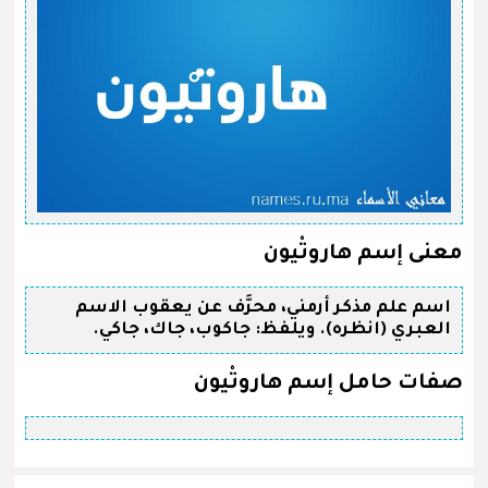
معنى إسم هاروتْيون
اسم علم مذكر أرمني، محرَّف عن يعقوب الاسم
العبري (انظره). ويلفظ: جاكوب، جاك، جاكي.
صفات حامل إسم هاروتْيون