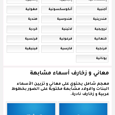
أجنبية
أنكوسكسونية
مغولية
مندرينية
هندوسية
هندية
نرويجية
لاتينية
كردية
كنعانية
فرعونية
فرنسية
فرنجية
فارسية
فينيقية
يونانية
معاني و زخارف أسماء مشابهة
معجم شامل يحتوي على معاني و تزيين الأسماء
البنات والاولاد مشابهة مكتوبة على الصور بخطوط
عربية و زخارف نادرة.