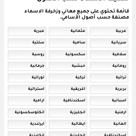
قائمة تحتوي على جميع معاني وزخرفة الاسماء
مصنفة حسب أصول الأسامي.
عربية
عثمانية
عبرية
سريانية
سامية
سلتية
سلافية
سكسونية
روسية
رومانية
حبشية
جرمانية
تراتية
تركية
توراتية
بربرية
اغريقية
استرالية
اسبانية
اسكندنافية
ارامية
ارمنية
انجليزية
انكلوسكسونية
المانية
ايطالية
ايرلندية
إسكندنافية
إنجليزية
إنكليزية