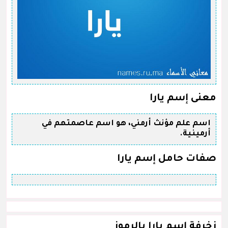
معنى إسم يارا
اسم علم مؤنث أرمني، هو اسم عاصمتهم في
أرمينية.
صفات حامل إسم يارا
زخرفة إسم يارا بالرموز