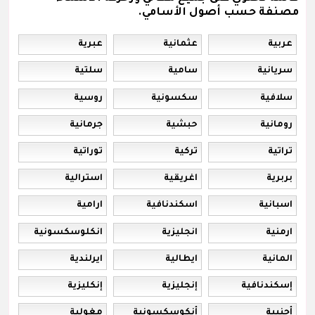
مصنفة حسب أصول الأسامي.
عربية
عثمانية
عبرية
سريانية
سامية
سلتية
سلافية
سكسونية
روسية
رومانية
حبشية
جرمانية
تراتية
تركية
توراتية
بربرية
اغريقية
استرالية
اسبانية
اسكندنافية
ارامية
ارمنية
انجليزية
انكلوسكسونية
المانية
ايطالية
ايرلندية
إسكندنافية
إنجليزية
إنكليزية
أجنبية
أنكوسكسونية
مغولية