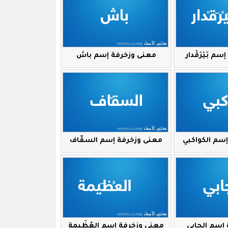
م بَيْرَقْدار
معنى وزخرفة إسم باش
سم الكواكبي
معنى وزخرفة إسم السقّاف
إسم الجابي
معنى وزخرفة إسم العُظَيمة