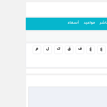
اشر
مواعيد
أسماء
ع
غ
ف
ق
ك
ل
م