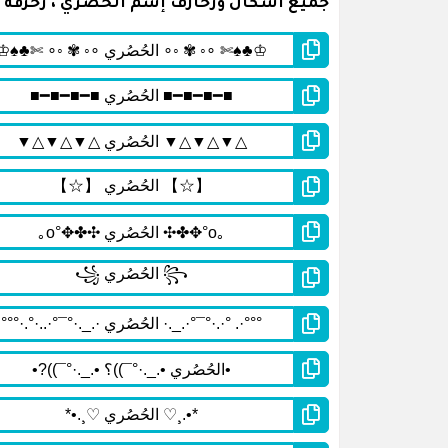
جميع أشكال وزخارف إسم الحُصُري ، زخرفة إ