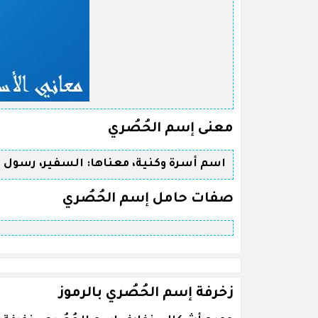
معنى إسم الحُصُري
اسم أسرة وكنية، معناها: السفير، رسول ا
صفات حامل إسم الحُصُري
زخرفة إسم الحُصُري بالرموز