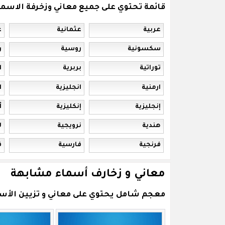
قائمة تحتوي على جميع معاني وزخرفة الاس
عربية
عثمانية
ع
سكسونية
روسية
ر
توراتية
بربرية
ا
ارمنية
انجليزية
ا
إنجليزية
إنكليزية
أ
هندية
نرويجية
ل
فرنجية
فارسية
ف
معاني و زخارف أسماء مشابهة
معجم شامل يحتوي على معاني و تزيين الأسما