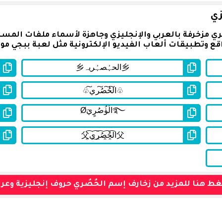
زي
ي مزخرفة بالعربي والإنجليزي وجاهزة لأسماء ملفات المست
ع وتطبيقات ألعاب الفيديو الإلكترونية مثل لعبة ببجي موب
ط هنا للمزيد من زخارف إسم الحُصُري حروف إنجليزية وعرب