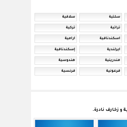
سلتية
سلافية
تراتية
تركية
اسكندنافية
ارامية
ايرلندية
إسكندنافية
مندرينية
هندوسية
فرعونية
فرنسية
و زخارف نادرة.