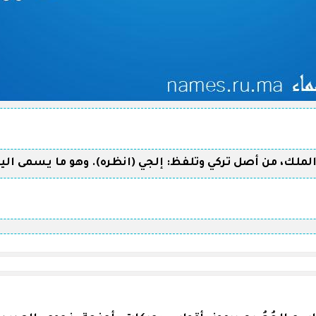
لملك، من أصل تركي وتلفظ: إلجي (انظره). وهو ما يسمى ال