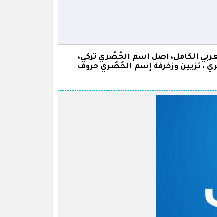
ي الكامل، اصل اسم الحُصُري تركي،
ي ، تزيين وزخرفة إسم الحُصُري حروف