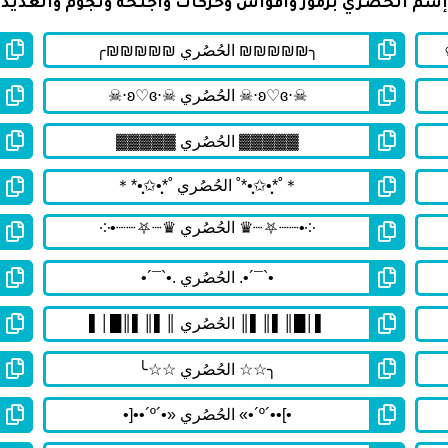
سم الحُصُري برموز وأقواس وحركات وأجنحة ونجوم والعديد م