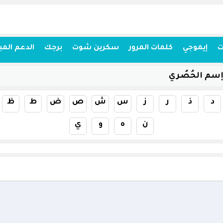
ت
إيموجي
كلمات المرور
سكرين شوت
برجك
الدعم المب
سم الحُصُري
د
ذ
ر
ز
س
ش
ص
ض
ط
ظ
ن
ه
و
ي