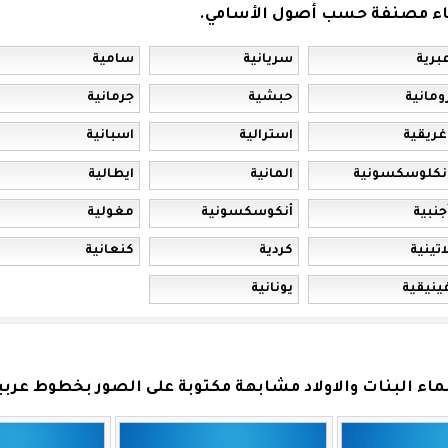
ماء مصنفة حسب أصول الأسامي.
برية
سريانية
سامية
ومانية
حبشية
جرمانية
غريقية
استرالية
اسبانية
نكلوسكسونية
المانية
ايطالية
جنبية
أنكوسكسونية
مغولية
اتينية
كردية
كنعانية
ينيقية
يونانية
ء البنات والاولاد مشابهة مكتوبة على الصور بخطوط عربية 