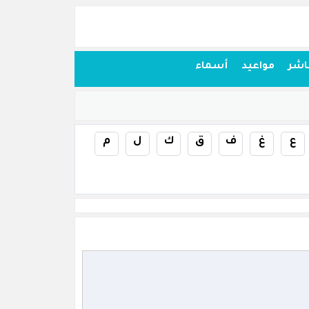
اشر
مواعيد
أسماء
ع
غ
ف
ق
ك
ل
م