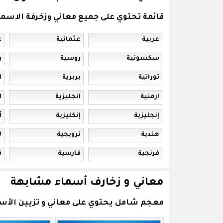
قائمة تحتوي على جميع معاني وزخرفة الاس
عربية
عثمانية
ع
سكسونية
روسية
ر
توراتية
بربرية
ا
ارمنية
انجليزية
ا
إنجليزية
إنكليزية
أ
هندية
نرويجية
ل
فرنجية
فارسية
ف
معاني و زخارف أسماء مشابهة
معجم شامل يحتوي على معاني و تزيين الأسما