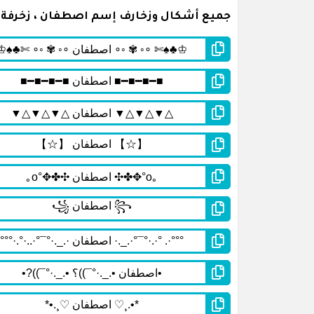
جميع أشكال وزخارف إسم اصطفان ، زخرفة إ