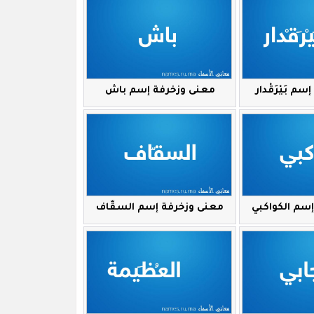
م بَيْرَقْدار
معنى وزخرفة إسم باش
سم الكواكبي
معنى وزخرفة إسم السقّاف