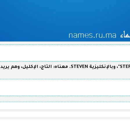
اسم علم مذكر يوناني، أصله "ستيفِن: STEPHEN"، وبالإنكليزية STEVEN. 