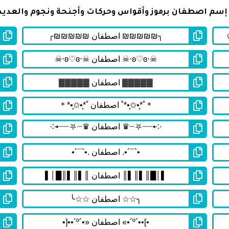
سم اصطفان برموز وأقواس وحركات وأجنحة ونجوم والعديد م