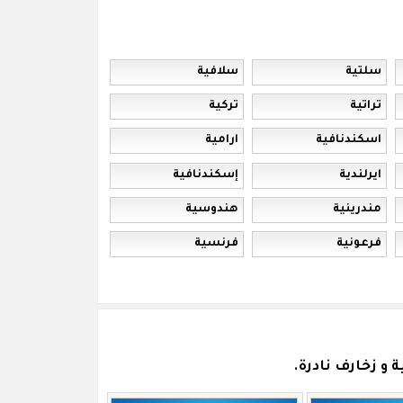
سلتية
سلافية
تراتية
تركية
اسكندنافية
ارامية
ايرلندية
إسكندنافية
مندرينية
هندوسية
فرعونية
فرنسية
و زخارف نادرة.