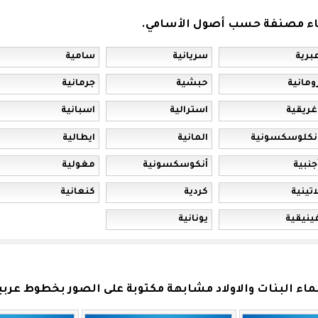
ماء مصنفة حسب أصول الأسامي.
برية
سريانية
سامية
ومانية
حبشية
جرمانية
غريقية
استرالية
اسبانية
نكلوسكسونية
المانية
ايطالية
جنبية
أنكوسكسونية
مغولية
اتينية
كردية
كنعانية
ينيقية
يونانية
ء البنات والاولاد مشابهة مكتوبة على الصور بخطوط عربية 