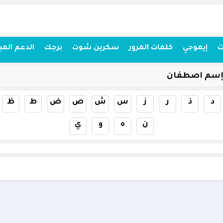
ت
إيموجي
كلمات المرور
سكرين شوت
برجك
الدعم المب
 إسم اصطفان
د
ذ
ر
ز
س
ش
ص
ض
ط
ظ
ن
ه
و
ي