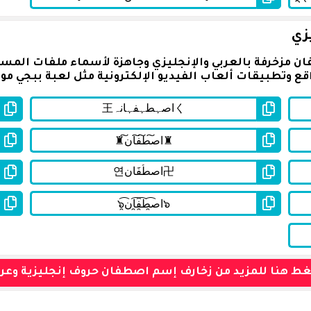
زي
 مزخرفة بالعربي والإنجليزي وجاهزة لأسماء ملفات المست
ع وتطبيقات ألعاب الفيديو الإلكترونية مثل لعبة ببجي موب
ط هنا للمزيد من زخارف إسم اصطفان حروف إنجليزية وعرب