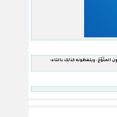
معناه: التاج، الإكليل، وهم يريدون المتّوَّجَ. ويلفظونه كذلك بالتاء: