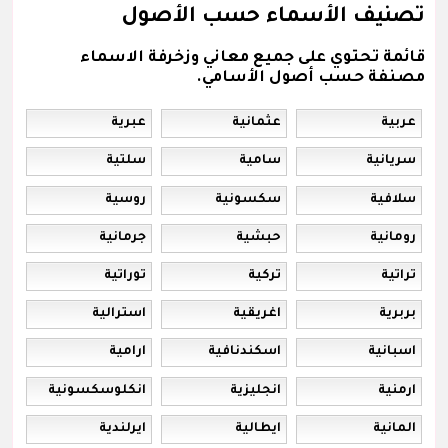
تصنيف الأسماء حسب الأصول
قائمة تحتوي على جميع معاني وزخرفة الاسماء
مصنفة حسب أصول الأسامي.
عربية
عثمانية
عبرية
سريانية
سامية
سلتية
سلافية
سكسونية
روسية
رومانية
حبشية
جرمانية
تراتية
تركية
توراتية
بربرية
اغريقية
استرالية
اسبانية
اسكندنافية
ارامية
ارمنية
انجليزية
انكلوسكسونية
المانية
ايطالية
ايرلندية