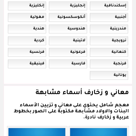
إسكندنافية
إنجليزية
إنكليزية
أجنبية
أنكوسكسونية
مغولية
مندرينية
هندوسية
هندية
نرويجية
لاتينية
كردية
كنعانية
فرعونية
فرنسية
فرنجية
فارسية
فينيقية
يونانية
معاني و زخارف أسماء مشابهة
معجم شامل يحتوي على معاني و تزيين الأسماء
البنات والاولاد مشابهة مكتوبة على الصور بخطوط
عربية و زخارف نادرة.