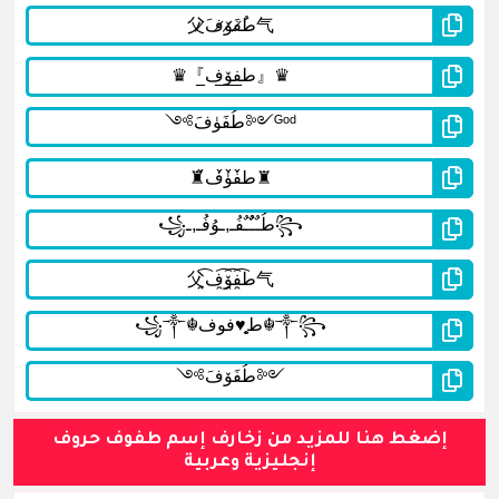
إضغط هنا للمزيد من زخارف إسم طفوف حروف
إنجليزية وعربية