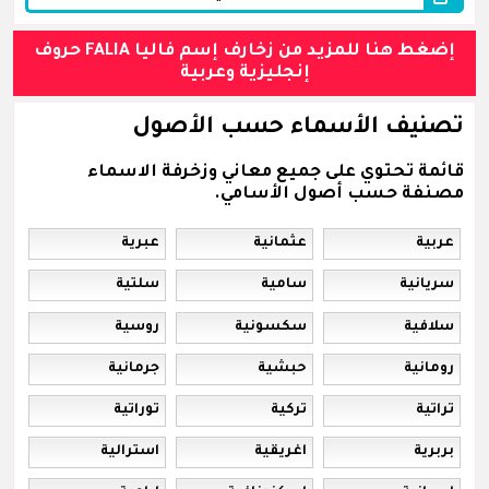
إضغط هنا للمزيد من زخارف إسم فاليا FALIA حروف
إنجليزية وعربية
تصنيف الأسماء حسب الأصول
قائمة تحتوي على جميع معاني وزخرفة الاسماء
مصنفة حسب أصول الأسامي.
عربية
عثمانية
عبرية
سريانية
سامية
سلتية
سلافية
سكسونية
روسية
رومانية
حبشية
جرمانية
تراتية
تركية
توراتية
بربرية
اغريقية
استرالية