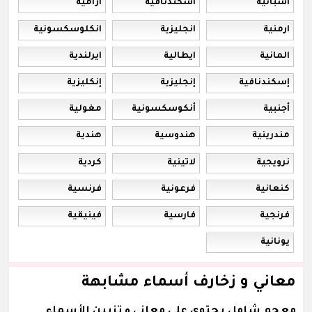
اسبانية
اسكندنافية
ارامية
ارمنية
انجليزية
انكلوسكسونية
المانية
ايطالية
ايرلندية
إسكندنافية
إنجليزية
إنكليزية
أجنبية
أنكوسكسونية
مغولية
مندرينية
هندوسية
هندية
نرويجية
لاتينية
كردية
كنعانية
فرعونية
فرنسية
فرنجية
فارسية
فينيقية
يونانية
معاني و زخارف أسماء مشابهة
معجم شامل يحتوي على معاني و تزيين الأسماء