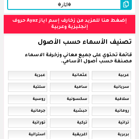
إضغط هنا للمزيد من زخارف إسم اياز Ayaz حروف
إنجليزية وعربية
تصنيف الأسماء حسب الأصول
قائمة تحتوي على جميع معاني وزخرفة الاسماء
مصنفة حسب أصول الأسامي.
عربية
عثمانية
عبرية
سريانية
سامية
سلتية
سلافية
سكسونية
روسية
رومانية
حبشية
جرمانية
تراتية
تركية
توراتية
بربرية
اغريقية
استرالية