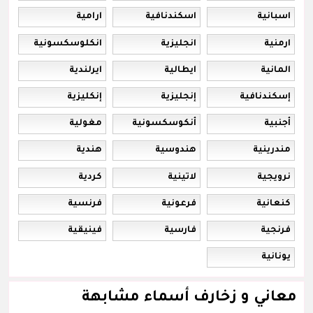
اسبانية
اسكندنافية
ارامية
ارمنية
انجليزية
انكلوسكسونية
المانية
ايطالية
ايرلندية
إسكندنافية
إنجليزية
إنكليزية
أجنبية
أنكوسكسونية
مغولية
مندرينية
هندوسية
هندية
نرويجية
لاتينية
كردية
كنعانية
فرعونية
فرنسية
فرنجية
فارسية
فينيقية
يونانية
معاني و زخارف أسماء مشابهة