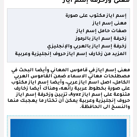
معنى وزخرفة إسم اياز
إسم اياز مكتوب على صورة
معنى إسم اياز
صفات حامل إسم اياز
زخرفة إسم اياز بالرموز
زخرفة إسم اياز بالعربي والإنجليزي
المزيد من زخارف إسم اياز حروف إنجليزية وعربية
معنى إسم اياز في قاموس المعاني وأيضا البحث في
مصطلحات معاني الاسماء ضمن القاموس العربي
الكامل، اصل اسم اياز عربي، وأيضا إسم اياز مكتوب
على صورة بخطوط عربية رائعه، وهناك أيضا زخارف
متنوعة على إسم اياز Ayaz، تزيين وزخرفة إسم اياز
حروف إنجليزية وعربية يمكن أن تختار ما يعجبك منها
والنسخ الى الحافظة.